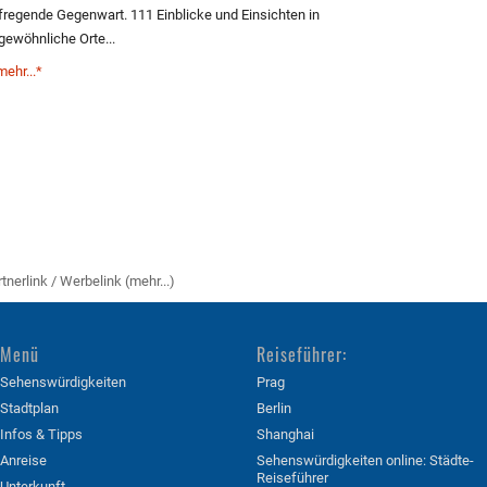
fregende Gegenwart. 111 Einblicke und Einsichten in
gewöhnliche Orte...
mehr...*
rtnerlink / Werbelink (mehr...)
Menü
Reiseführer:
Sehenswürdigkeiten
Prag
Stadtplan
Berlin
Infos & Tipps
Shanghai
Anreise
Sehenswürdigkeiten online: Städte-
Reiseführer
Unterkunft