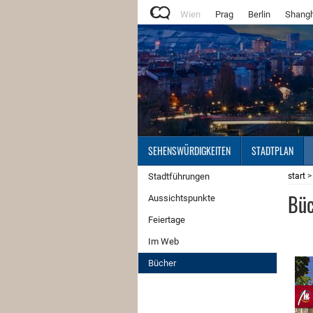
Wien
Prag
Berlin
Shangh
SEHENSWÜRDIGKEITEN
STADTPLAN
Stadtführungen
start
Büc
Aussichtspunkte
Feiertage
Im Web
Bücher