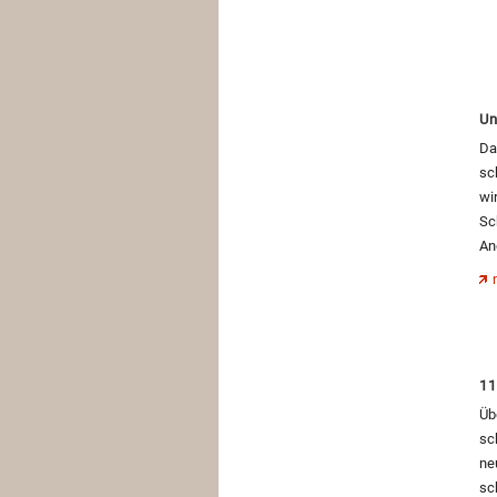
Un
Da
sc
wi
Sc
An
11
Üb
sc
ne
sc